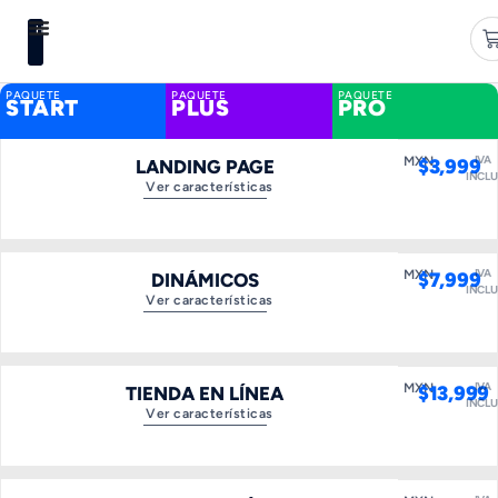
HUB
PAQUETE
PAQUETE
PAQUETE
START
PLUS
PRO
IVA
MXN
$
3,999
LANDING PAGE
INCLU
Ver características
IVA
MXN
$
7,999
DINÁMICOS
INCLU
Ver características
IVA
MXN
$
13,999
TIENDA EN LÍNEA
INCLU
Ver características