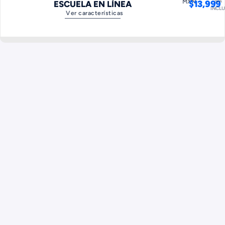
IVA
MXN
$
13,999
ESCUELA EN LÍNEA
INCLU
Ver características