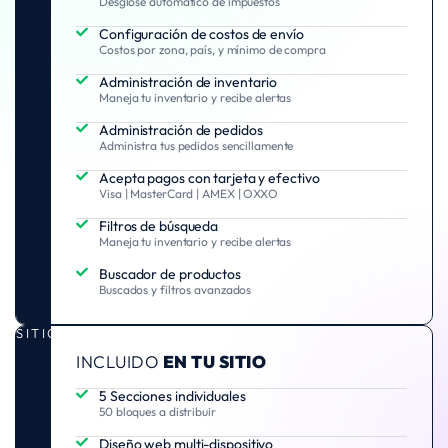
Desglose automático de impuestos
Configuración de costos de envío
Costos por zona, país, y mínimo de compra
Administración de inventario
Maneja tu inventario y recibe alertas
Administración de pedidos
Administra tus pedidos sencillamente
Acepta pagos con tarjeta y efectivo
Visa | MasterCard | AMEX | OXXO
Filtros de búsqueda
Maneja tu inventario y recibe alertas
Buscador de productos
Buscados y filtros avanzados
SITIO
INCLUIDO
EN TU SITIO
5 Secciones individuales
50 bloques a distribuir
Diseño web multi-dispositivo