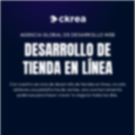
AGENCIA GLOBAL DE DESARROLLO WEB
DESARROLLO DE
TIENDA EN LÍNEA
Con nuestro servicio de desarrollo de tiendas en línea, no solo
obtienes una plataforma de ventas, sino una herramienta
poderosa para hacer crecer tu negocio todos los días.