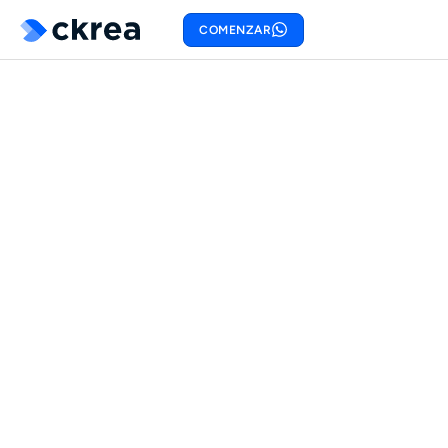
COMENZAR
PLUNDER PLANET
Minijuego para activación entre empresa de
juguetes y tiendas distribuidoras.