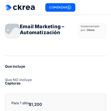
COMENZAR
Email Marketing –
Implementado
por:
Ckrea
Automatización
Que incluye
Que NO incluye
Capturas
Para 1 sitio
$
1,200