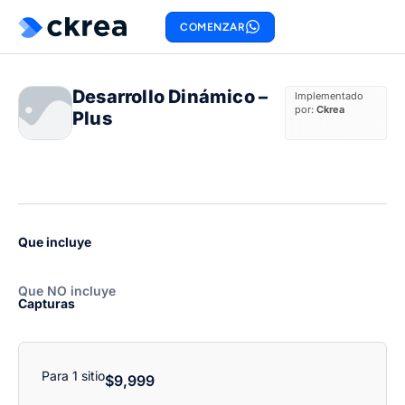
COMENZAR
Desarrollo Dinámico –
Implementado
por:
Ckrea
Plus
Que incluye
Que NO incluye
Capturas
Para 1 sitio
$
9,999